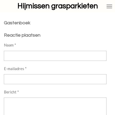
Hijmissen grasparkieten
Ga
direct
naar
de
Gastenboek
hoofdinhoud
Reactie plaatsen
Naam *
E-mailadres *
Bericht *