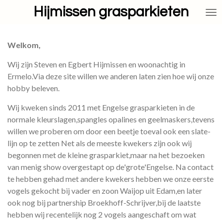
Hijmissen grasparkieten
Ga
direct
naar
de
Welkom,
hoofdinhoud
Wij zijn Steven en Egbert Hijmissen en woonachtig in
Ermelo.Via deze site willen we anderen laten zien hoe wij onze
hobby beleven.
Wij kweken sinds 2011 met Engelse grasparkieten in de
normale kleurslagen,spangles opalines en geelmaskers,tevens
willen we proberen om door een beetje toeval ook een slate-
lijn op te zetten Net als de meeste kwekers zijn ook wij
begonnen met de kleine grasparkiet,maar na het bezoeken
van menig show overgestapt op de'grote'Engelse. Na contact
te hebben gehad met andere kwekers hebben we onze eerste
vogels gekocht bij vader en zoon Waijop uit Edam,en later
ook nog bij partnership Broekhoff-Schrijver,bij de laatste
hebben wij recentelijk nog 2 vogels aangeschaft om wat